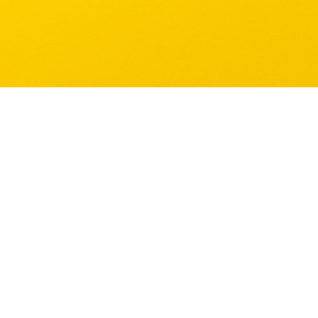
Bize Ulaşın
l Mahallesi, 15 Eylül Cd. No:11,
lık/Balıkesir
2:30
 4843