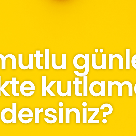
mutlu günle
kte kutla
dersiniz?