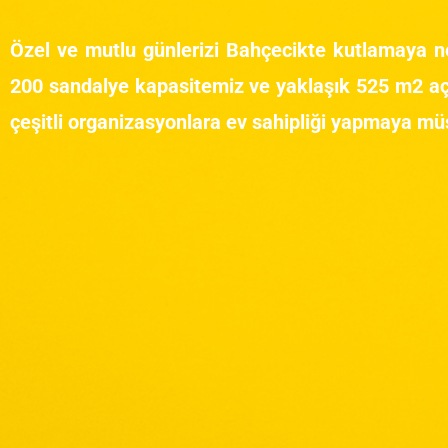
Özel ve mutlu günlerizi Bahçecikte kutlamaya ne
200 sandalye kapasitemiz ve yaklaşık 525 m2 aç
çeşitli organizasyonlara ev sahipliği yapmaya müs