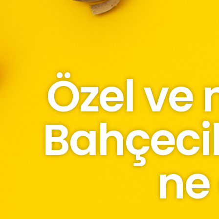
Özel ve 
Bahçeci
ne 