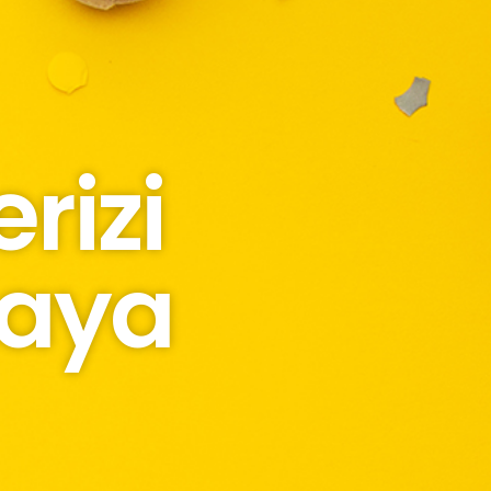
rizi
maya