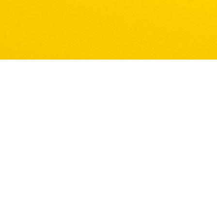
Linkler
Ana Sayfa
İçecekler
Atıştırmalıklar
Tatlılar
Hakkımızda
Organizasyonlar